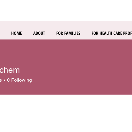
HOME
ABOUT
FOR FAMILIES
FOR HEALTH CARE PROF
echem
s
0
Following