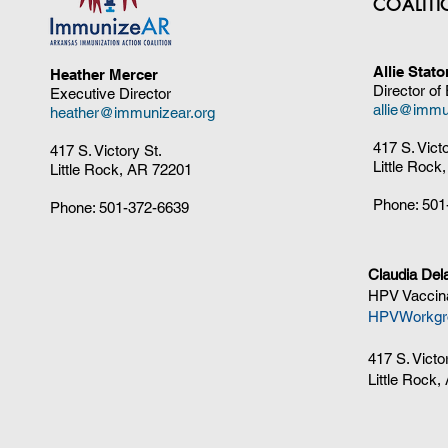
COALIT
Allie Stat
Heather Mercer
Director of
Executive Director
allie@immu
heather@immunizear.org
417 S. Vict
417 S. Victory St.
Little Rock
Little Rock, AR 72201
Phone:
501
Phone:
501-372-6639
Claudia Del
HPV Vaccina
HPVWorkgr
417 S. Victo
Little Rock