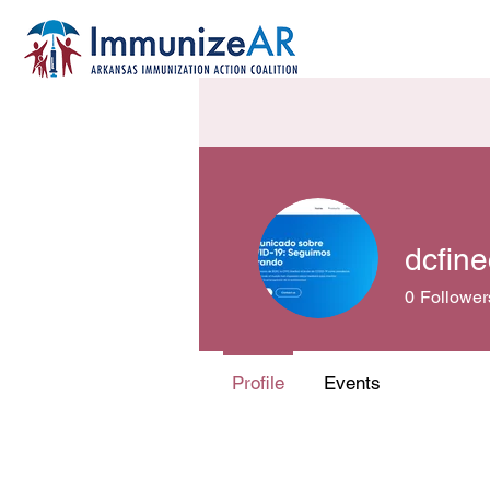
dcfin
0
Follower
Profile
Events