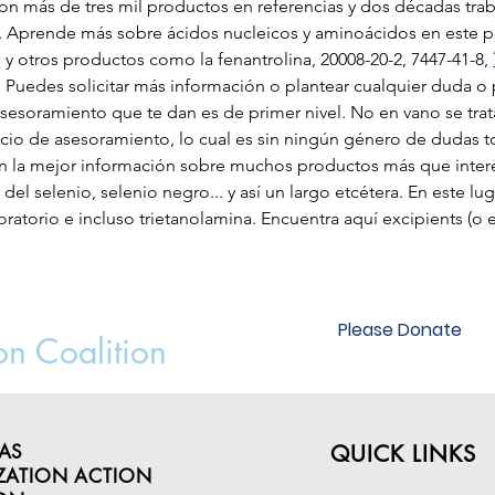
con más de tres mil productos en referencias y dos décadas tra
. Aprende más sobre ácidos nucleicos y aminoácidos en este pos
s y otros productos como la fenantrolina, 20008-20-2, 7447-41-8, 
 Puedes solicitar más información o plantear cualquier duda o 
sesoramiento que te dan es de primer nivel. No en vano se tra
icio de asesoramiento, lo cual es sin ningún género de dudas to
ón la mejor información sobre muchos productos más que intere
del selenio, selenio negro... y así un largo etcétera. En este l
oratorio e incluso trietanolamina. Encuentra aquí excipients (o 
Please Donate
on Coalition
AS
QUICK LINKS
ZATION ACTION