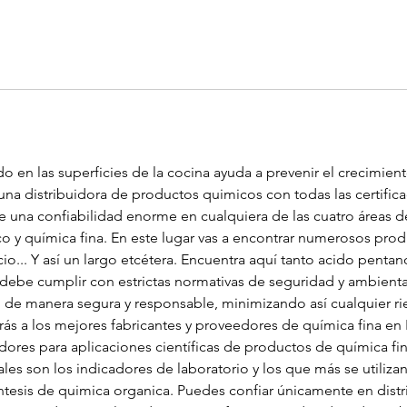
ado en las superficies de la cocina ayuda a prevenir el crecimien
na distribuidora de productos quimicos con todas las certifica
 una confiabilidad enorme en cualquiera de las cuatro áreas de
o y química fina. En este lugar vas a encontrar numerosos prod
cio... Y así un largo etcétera. Encuentra aquí tanto acido pen
be cumplir con estrictas normativas de seguridad y ambientale
 de manera segura y responsable, minimizando así cualquier rie
rás a los mejores fabricantes y proveedores de química fina en
ores para aplicaciones científicas de productos de química fi
s son los indicadores de laboratorio y los que más se utilizan 
intesis de quimica organica. Puedes confiar únicamente en dist