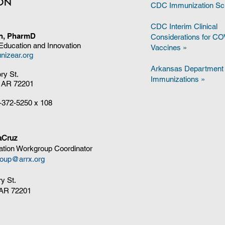
ION
CDC Immunization Sc
CDC Interim Clinical
on, PharmD
Considerations for C
 Education and Innovation
Vaccines
»
nizear.org
Arkansas Department 
ory St.
Immunizations »
, AR 72201
-372-5250
x 108
aCruz
tion Workgroup Coordinator
oup@arrx.org
ry St.
, AR 72201